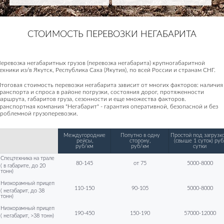
СТОИМОСТЬ ПЕРЕВОЗКИ НЕГАБАРИТА
еревозка негабаритных грузов (перевозка негабарита) крупногабаритной
ехники из/в Якутск, Республика Саха (Якутия), по всей России и странам СНГ.
тоговая стоимость перевозки негабарита зависит от многих факторов: наличия
ранспорта и спроса в районе погрузки, состояния дорог, протяженности
аршрута, габаритов груза, сезонности и еще множества факторов.
ранспортная компания "Негабарит" - гарантия оперативной, безопасной и без
роблемной грузоперевозки.
Междугородние
Попутно в одну
Простой под загрузко
рейсы,
сторону,
(свыше 1 суток) руб
руб/км
руб/км
сутки
Спецтехника на трале
80-145
от 75
5000-8000
( в габарите, до 20
тонн)
Низкорамный прицеп
110-150
90-105
5000-8000
( негабарит, до 38
тонн)
Низкорамный прицеп
190-450
150-190
57000-12000
( негабарит, >38 тонн)