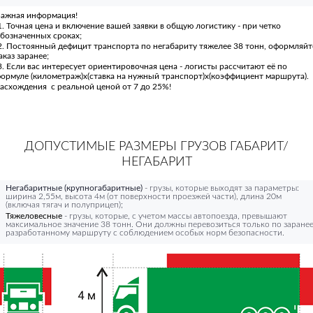
ажная информация!
. Точная цена и включение вашей заявки в общую логистику - при четко
бозначенных сроках;
. Постоянный дефицит транспорта по негабариту тяжелее 38 тонн, оформляйт
аказ заранее;
. Если вас интересует ориентировочная цена - логисты рассчитают её по
ормуле (километраж)х(ставка на нужный транспорт)х(коэффициент маршрута).
асхождения с реальной ценой от 7 до 25%!
ДОПУСТИМЫЕ РАЗМЕРЫ ГРУЗОВ ГАБАРИТ/
НЕГАБАРИТ
Негабаритные (крупногабаритные)
- грузы, которые выходят за параметры:
ширина 2,55м, высота 4м (от поверхности проезжей части), длина 20м
(включая тягач и полуприцеп);
Тяжеловесные
- грузы, которые, с учетом массы автопоезда, превышают
максимальное значение 38 тонн. Они должны перевозиться только по заране
разработанному маршруту с соблюдением особых норм безопасности.